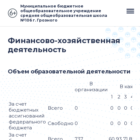
Муниципальное бюджетное
общеобразовательное учреждение
средняя общеобразовательная школа
№106 г. Грозного
Финансово-хозяйственная
деятельность
Объем образовательной деятельности
В
В каждо
организации
1
2
3
4
За счет
Всего
0
0
0
0
0
бюджетных
ассигнований
федерального
Свободно
0
0
0
0
0
бюджета
За счет
Всего
737
60
93
71
84
7