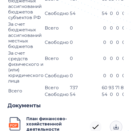
бюджетных
ассигнований
бюджетов
Свободно
54
54
0
0
0
субъектов РФ
За счет
Всего
0
0
0
0
0
бюджетных
ассигнований
местных
Свободно
0
0
0
0
0
бюджетов
За счет
Всего
0
0
0
0
0
средств
физического и
(или)
юридического
Свободно
0
0
0
0
0
лица
Всего
737
60
93
71
84
7
Всего
Свободно
54
54
0
0
0
Документы
План финансово-
хозяйственной
деятельности